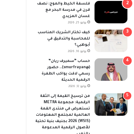
فلسفة الخيط والموج: نصف
قرن في مدرسة البحر مع
غسان المزيدي
يوليو 25, 2026
كيف تختار الشريك المناسب
للمحاسبة والتدقيق في
أبوظبي؟
يوليو 16, 2026
حساب “سميرف ريان”
(@smurfrayan).. حضور
رسمي لافت يواكب الطفرة
الرقمية الحديثة
يوليو 12, 2026
من ترسيخ القيمة إلى الثقة
الرقمية: مجموعة METRA
تستعرض في منتدى القمة
العالمية لمجتمع المعلومات
(WSIS) 2026 بجنيف بنية تحتية
للأصول الرقمية المدعومة
بالذهب