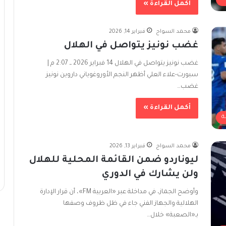
أكمل القراءة »
محمد السواح
فبراير 14, 2026
غضب نونيز يتواصل في الهلال
غضب نونيز يتواصل في الهلال 14 فبراير 2026 ــ 2:07 م |
سبورت-علاء العلي أظهر النجم الأوروغوياني داروين نونيز
غضب…
أكمل القراءة »
ة
محمد السواح
فبراير 13, 2026
ليوناردو ضمن القائمة المحلية للهلال
ولن يشارك في الدوري
وأوضح الجماز، في مداخلة عبر «العربية FM»، أن قرار الإدارة
الهلالية والجهاز الفني جاء في ظل ظروف وصفها
بـ«الصعبة» خلال…