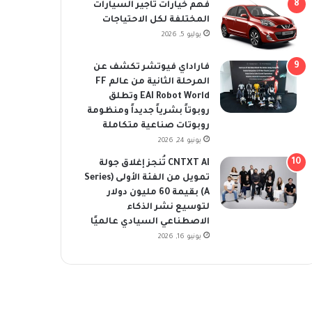
فهم خيارات تأجير السيارات
المختلفة لكل الاحتياجات
يوليو 5, 2026
فاراداي فيوتشر تكشف عن
المرحلة الثانية من عالم FF
EAI Robot World وتطلق
روبوتاً بشرياً جديداً ومنظومة
روبوتات صناعية متكاملة
يونيو 24, 2026
CNTXT AI تُنجز إغلاق جولة
تمويل من الفئة الأولى (Series
A) بقيمة 60 مليون دولار
لتوسيع نشر الذكاء
الاصطناعي السيادي عالميًا
يونيو 16, 2026