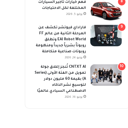
فهم خيارات تأجير السيارات
المختلفة لكل الاحتياجات
يوليو 5, 2026
فاراداي فيوتشر تكشف عن
المرحلة الثانية من عالم FF
EAI Robot World وتطلق
روبوتاً بشرياً جديداً ومنظومة
روبوتات صناعية متكاملة
يونيو 24, 2026
CNTXT AI تُنجز إغلاق جولة
تمويل من الفئة الأولى (Series
A) بقيمة 60 مليون دولار
لتوسيع نشر الذكاء
الاصطناعي السيادي عالميًا
يونيو 16, 2026