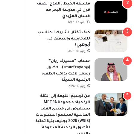
فلسفة الخيط والموج: نصف
قرن في مدرسة البحر مع
غسان المزيدي
يوليو 25, 2026
كيف تختار الشريك المناسب
للمحاسبة والتدقيق في
أبوظبي؟
يوليو 16, 2026
حساب “سميرف ريان”
(@smurfrayan).. حضور
رسمي لافت يواكب الطفرة
الرقمية الحديثة
يوليو 12, 2026
من ترسيخ القيمة إلى الثقة
الرقمية: مجموعة METRA
تستعرض في منتدى القمة
العالمية لمجتمع المعلومات
(WSIS) 2026 بجنيف بنية تحتية
للأصول الرقمية المدعومة
بالذهب