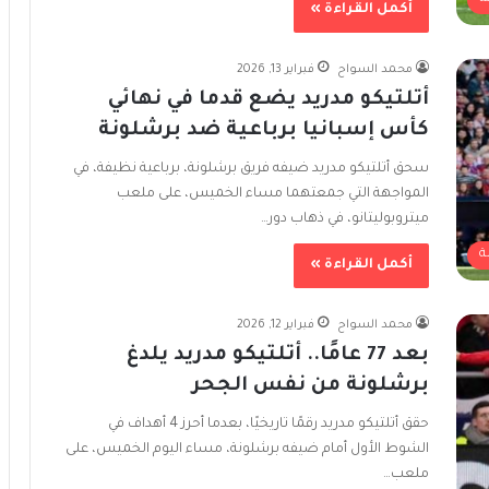
أكمل القراءة »
محمد السواح
فبراير 13, 2026
أتلتيكو مدريد يضع قدما في نهائي
كأس إسبانيا برباعية ضد برشلونة
سحق أتلتيكو مدريد ضيفه فريق برشلونة، برباعية نظيفة، في
المواجهة التي جمعتهما مساء الخميس، على ملعب
ميتروبوليتانو، في ذهاب دور…
ة
أكمل القراءة »
محمد السواح
فبراير 12, 2026
بعد 77 عامًا.. أتلتيكو مدريد يلدغ
برشلونة من نفس الجحر
حقق أتلتيكو مدريد رقمًا تاريخيًا، بعدما أحرز 4 أهداف في
الشوط الأول أمام ضيفه برشلونة، مساء اليوم الخميس، على
ملعب…