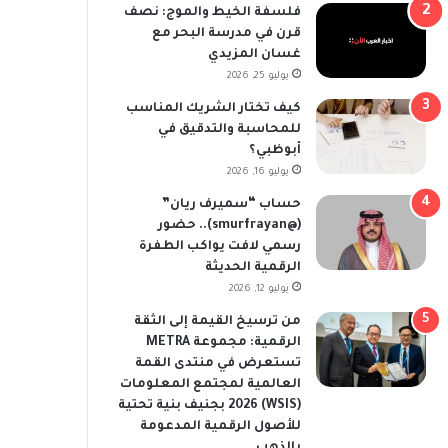
فلسفة الخيط والموج: نصف
قرن في مدرسة البحر مع
غسان المزيدي
يوليو 25, 2026
كيف تختار الشريك المناسب
للمحاسبة والتدقيق في
أبوظبي؟
يوليو 16, 2026
حساب “سميرف ريان”
(@smurfrayan).. حضور
رسمي لافت يواكب الطفرة
الرقمية الحديثة
يوليو 12, 2026
من ترسيخ القيمة إلى الثقة
الرقمية: مجموعة METRA
تستعرض في منتدى القمة
العالمية لمجتمع المعلومات
(WSIS) 2026 بجنيف بنية تحتية
للأصول الرقمية المدعومة
بالذهب