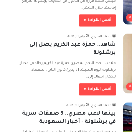
ميسي حسم قراره من الدخول في انتخابات برشلونة المزمع
إقامتها خلال الشهر…
ة
أكمل القراءة »
محمد السواح
يناير 31, 2026
شاهد.. حمزة عبد الكريم يصل إلى
برشلونة
ملاعب – حط النجم المصري حمزة عبد الكريم رحاله في مطار
برشلونة اليوم السبت، 31 يناير/ كانون الثاني، استعدادًا
لإكمال انتقاله إلى…
ة
أكمل القراءة »
محمد السواح
يناير 30, 2026
بينها لاعب مصري.. 3 صفقات سرية
في برشلونة – أخبار السعودية