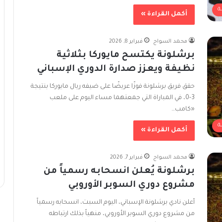
ة
أكمل القراءة »
محمد السواح
فبراير 8, 2026
برشلونة يكتسح مايوركا بثلاثية
نظيفة ويعزز صدارة الدوري الإسباني
حقق فريق برشلونة فوزًا عريضًا على ضيفه ريال مايوركا بنتيجة
3-0، في المباراة التي جمعتهما مساء اليوم على ملعب
«كامب…
ة
أكمل القراءة »
محمد السواح
فبراير 7, 2026
برشلونة يُعلن انسحابه رسمياً من
مشروع دوري السوبر الأوروبي
أعلن نادي برشلونة الإسباني، اليوم السبت، انسحابه رسمياً
من مشروع دوري السوبر الأوروبي، منهياً بذلك ارتباطه