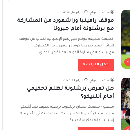
محمد السواح
فبراير 14, 2026
موقف رافينيا وراشفورد من المشاركة
مع برشلونة أمام جيرونا
كشفت صحيفة موندو ديبورتيفو الإسبانية النقاب عن موقف
الثنائي رافينيا دياز وماركوس راشفورد، من المشاركة
مع برشلونة في مباراة الجولة المقبلة من الدوري…
ة
أكمل القراءة »
محمد السواح
فبراير 13, 2026
هل تعرض برشلونة لظلم تحكيمي
أمام أتلتيكو؟
ملاعب – شهدت خسارة برشلونة برباعية نظيفة ضد أتلتيكو
مدريد، مساء أمس الخميس، بذهاب نصف نهائي كأس ملك
إسبانيا، حالة تحكيمية جدلية،…
ة