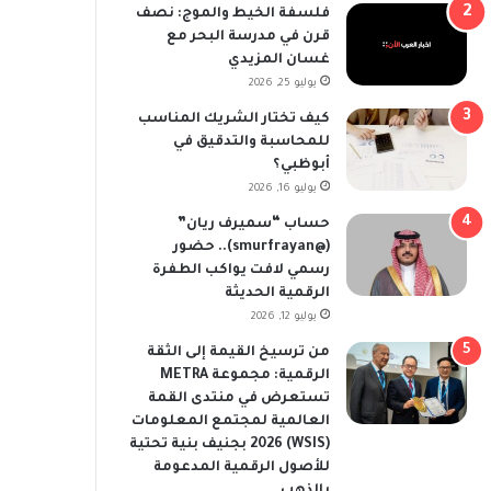
فلسفة الخيط والموج: نصف
قرن في مدرسة البحر مع
غسان المزيدي
يوليو 25, 2026
كيف تختار الشريك المناسب
للمحاسبة والتدقيق في
أبوظبي؟
يوليو 16, 2026
حساب “سميرف ريان”
(@smurfrayan).. حضور
رسمي لافت يواكب الطفرة
الرقمية الحديثة
يوليو 12, 2026
من ترسيخ القيمة إلى الثقة
الرقمية: مجموعة METRA
تستعرض في منتدى القمة
العالمية لمجتمع المعلومات
(WSIS) 2026 بجنيف بنية تحتية
للأصول الرقمية المدعومة
بالذهب