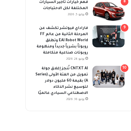
فهم خيارات تأجير السيارات
المختلفة لكل الاحتياجات
يوليو 5, 2026
فاراداي فيوتشر تكشف عن
المرحلة الثانية من عالم FF
EAI Robot World وتطلق
روبوتاً بشرياً جديداً ومنظومة
روبوتات صناعية متكاملة
يونيو 24, 2026
CNTXT AI تُنجز إغلاق جولة
تمويل من الفئة الأولى (Series
A) بقيمة 60 مليون دولار
لتوسيع نشر الذكاء
الاصطناعي السيادي عالميًا
يونيو 16, 2026