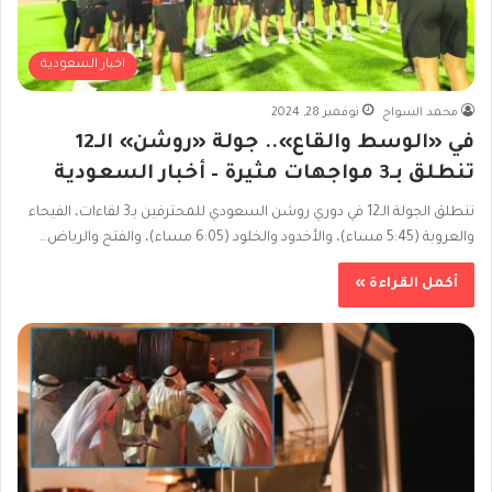
اخبار السعودية
محمد السواح
نوفمبر 28, 2024
في «الوسط والقاع».. جولة «روشن» الـ12
تنطلق بـ3 مواجهات مثيرة – أخبار السعودية
تنطلق الجولة الـ12 في دوري روشن السعودي للمحترفين بـ3 لقاءات، الفيحاء
والعروبة (5:45 مساء)، والأخدود والخلود (6:05 مساء)، والفتح والرياض…
أكمل القراءة »