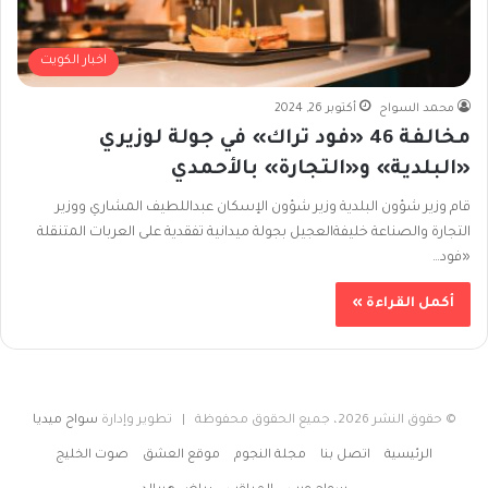
اخبار الكويت
محمد السواح
أكتوبر 26, 2024
مخالفة 46 «فود تراك» في جولة لوزيري
«البلدية» و«التجارة» بالأحمدي
قام وزير شؤون البلدية وزير شؤون الإسكان عبداللطيف المشاري ووزير
التجارة والصناعة خليفةالعجيل بجولة ميدانية تفقدية على العربات المتنقلة
«فود…
أكمل القراءة »
© حقوق النشر 2026، جميع الحقوق محفوظة | تطوير وإدارة
سواح ميديا
الرئيسية
اتصل بنا
مجلة النجوم
موقع العشق
صوت الخليج