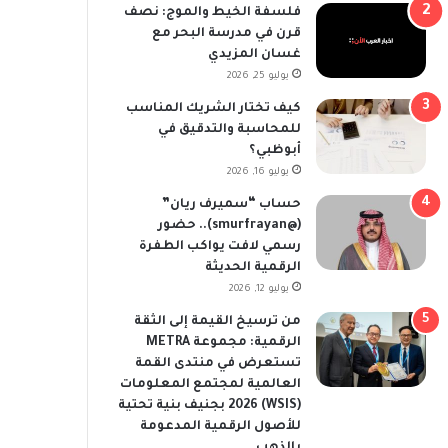
فلسفة الخيط والموج: نصف
قرن في مدرسة البحر مع
غسان المزيدي
يوليو 25, 2026
كيف تختار الشريك المناسب
للمحاسبة والتدقيق في
أبوظبي؟
يوليو 16, 2026
حساب “سميرف ريان”
(@smurfrayan).. حضور
رسمي لافت يواكب الطفرة
الرقمية الحديثة
يوليو 12, 2026
من ترسيخ القيمة إلى الثقة
الرقمية: مجموعة METRA
تستعرض في منتدى القمة
العالمية لمجتمع المعلومات
(WSIS) 2026 بجنيف بنية تحتية
للأصول الرقمية المدعومة
بالذهب