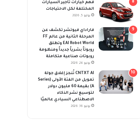
فهم خيارات تأجير السيارات
المختلفة لكل الاحتياجات
يوليو 5, 2026
فاراداي فيوتشر تكشف عن
المرحلة الثانية من عالم FF
EAI Robot World وتطلق
روبوتاً بشرياً جديداً ومنظومة
روبوتات صناعية متكاملة
يونيو 24, 2026
CNTXT AI تُنجز إغلاق جولة
تمويل من الفئة الأولى (Series
A) بقيمة 60 مليون دولار
لتوسيع نشر الذكاء
الاصطناعي السيادي عالميًا
يونيو 16, 2026