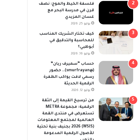
فلسفة الخيط والموج: نصف
قرن في مدرسة البحر مع
غسان المزيدي
يوليو 25, 2026
كيف تختار الشريك المناسب
للمحاسبة والتدقيق في
أبوظبي؟
يوليو 16, 2026
حساب “سميرف ريان”
(@smurfrayan).. حضور
رسمي لافت يواكب الطفرة
الرقمية الحديثة
يوليو 12, 2026
من ترسيخ القيمة إلى الثقة
الرقمية: مجموعة METRA
تستعرض في منتدى القمة
العالمية لمجتمع المعلومات
(WSIS) 2026 بجنيف بنية تحتية
للأصول الرقمية المدعومة
بالذهب