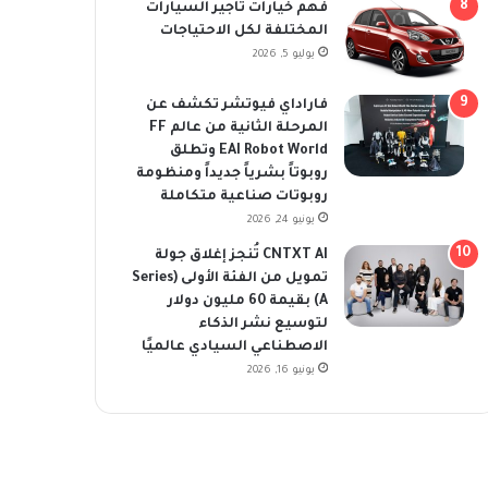
فهم خيارات تأجير السيارات
المختلفة لكل الاحتياجات
يوليو 5, 2026
فاراداي فيوتشر تكشف عن
المرحلة الثانية من عالم FF
EAI Robot World وتطلق
روبوتاً بشرياً جديداً ومنظومة
روبوتات صناعية متكاملة
يونيو 24, 2026
CNTXT AI تُنجز إغلاق جولة
تمويل من الفئة الأولى (Series
A) بقيمة 60 مليون دولار
لتوسيع نشر الذكاء
الاصطناعي السيادي عالميًا
يونيو 16, 2026