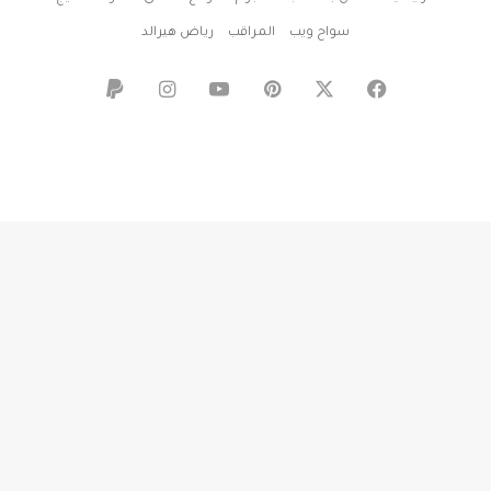
سواح ويب
المراقب
رياض هيرالد
‫X
فيسبوك
بينتيريست
‫YouTube
انستقرام