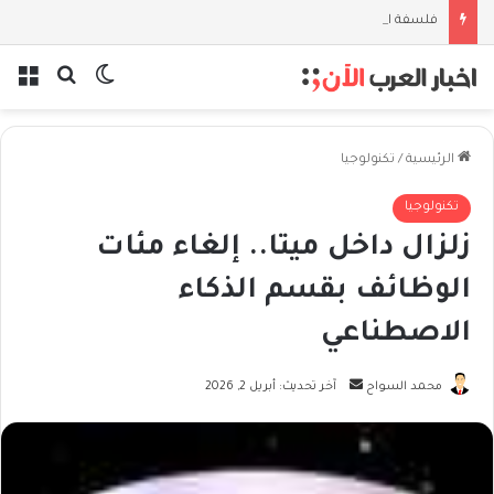
فلسفة الخيط والموج: نصف قرن في مدرسة البحر مع غسان المزيدي
بحث عن
الوضع المظل
الق
الرئيسية
/
تكنولوجيا
تكنولوجيا
زلزال داخل ميتا.. إلغاء مئات
الوظائف بقسم الذكاء
الاصطناعي
أرسل
محمد السواح
آخر تحديث: أبريل 2, 2026
بريدا
إلكترونيا