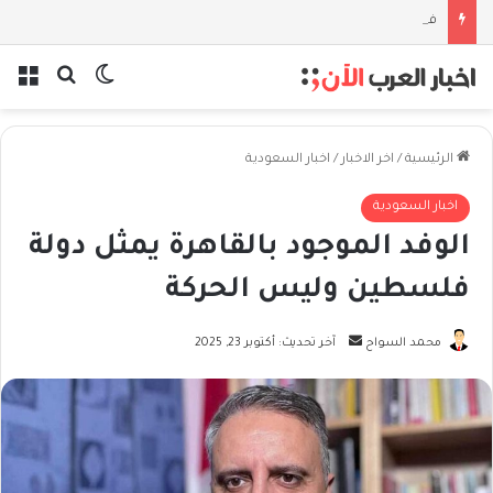
فلسفة الخيط والموج: نصف قرن في مدرسة البحر مع غسان المزيدي
بحث عن
الوضع المظل
الق
الرئيسية
/
اخر الاخبار
/
اخبار السعودية
اخبار السعودية
الوفد الموجود بالقاهرة يمثل دولة
فلسطين وليس الحركة
أرسل
محمد السواح
آخر تحديث: أكتوبر 23, 2025
بريدا
إلكترونيا